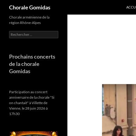
Recherche
Chorale Gomidas
ACCU
Aller
Chorale arménienne de la
région Rhône-Alpes
au
contenu
Rechercher :
Prochains concerts
de la chorale
Gomidas
Participation au concert
anniversaire de la chorale "Si
on chantait" à Villette de
Vienne, le 28 juin 2026 à
17h30