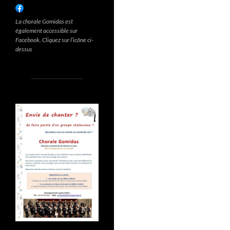
La chorale Gomidas est
également accessible sur
Facebook. Cliquez sur l’icône ci-
dessus