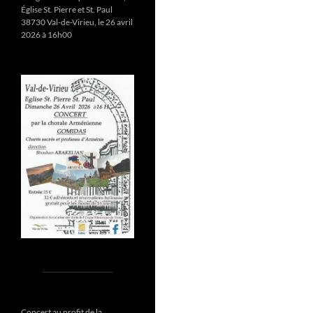
Église St. Pierre et St. Paul
38730 Val-de-Virieu, le 26 avril
2026 à 16h00
Concert au profit de la