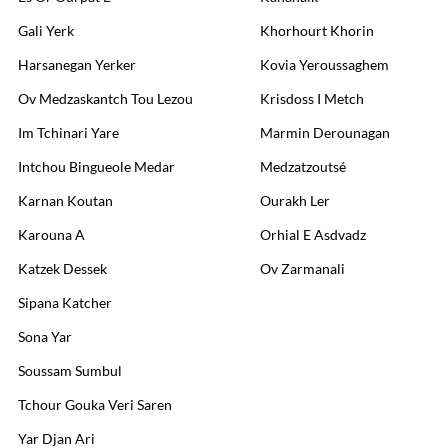
Gali Yerk
Khorhourt Khorin
Harsanegan Yerker
Kovia Yeroussaghem
Ov Medzaskantch Tou Lezou
Krisdoss I Metch
Im Tchinari Yare
Marmin Derounagan
Intchou Bingueole Medar
Medzatzoutsé
Karnan Koutan
Ourakh Ler
Karouna A
Orhial E Asdvadz
Katzek Dessek
Ov Zarmanali
Sipana Katcher
Sona Yar
Soussam Sumbul
Tchour Gouka Veri Saren
Yar Djan Ari