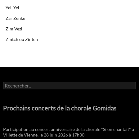
Yel, Yel
Zar Zenke
Zim Vezi
Zintch ou Zintch
Rechercher :
Prochains concerts de la chorale Gomidas
Participation au concert anniversaire de la chorale "Si on chantait" à
Villette de Vienne, le 28 juin 2026 à 17h30