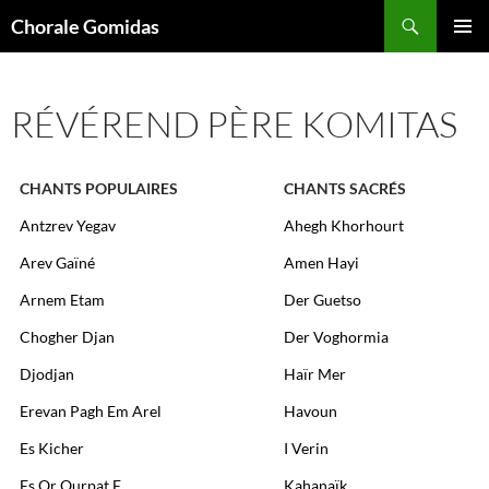
Aller
Recherche
Chorale Gomidas
au
MENU
contenu
PRINCI
RÉVÉREND PÈRE KOMITAS
CHANTS POPULAIRES
CHANTS SACRÉS
Antzrev Yegav
Ahegh Khorhourt
Arev Gaïné
Amen Hayi
Arnem Etam
Der Guetso
Chogher Djan
Der Voghormia
Djodjan
Haïr Mer
Erevan Pagh Em Arel
Havoun
Es Kicher
I Verin
Es Or Ourpat E
Kahanaïk