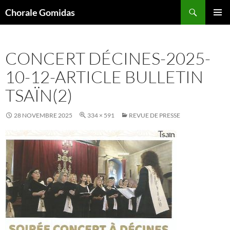
Aller
Recherche
Chorale Gomidas
au
MENU
contenu
PRINCI
CONCERT DÉCINES-2025-
10-12-ARTICLE BULLETIN
TSAÏN(2)
28 NOVEMBRE 2025
334 × 591
REVUE DE PRESSE